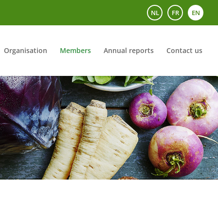
NL
FR
EN
Organisation
Members
Annual reports
Contact us