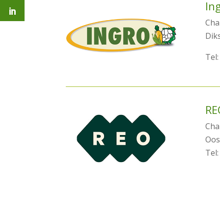
In
Chai
Dik
Tel:
RE
Chai
Oos
Tel: