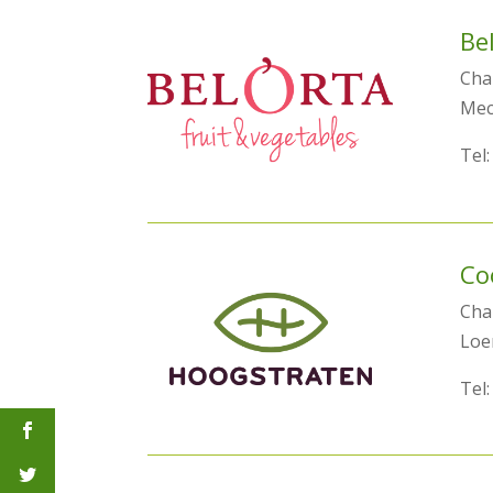
Be
Chai
Mec
Tel:
Co
Chai
Loe
Tel: