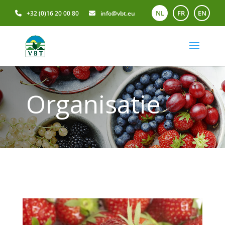
NL
FR
EN
+32 (0)16 20 00 80
info@vbt.eu
Organisatie