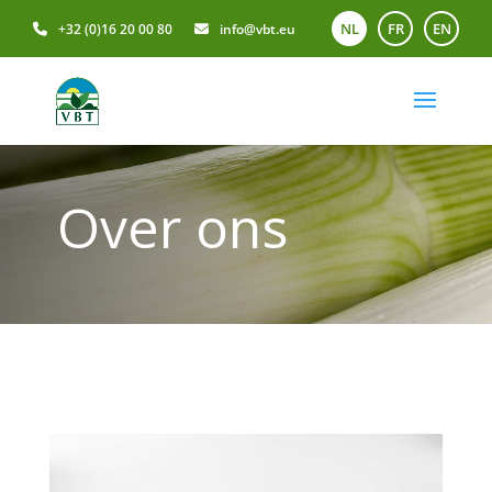
NL
FR
EN
+32 (0)16 20 00 80
info@vbt.eu
Over ons